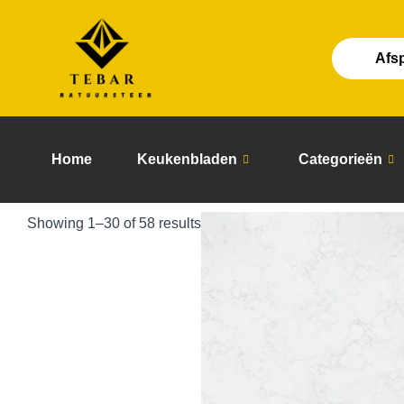
Skip
to
content
Afs
Home
Keukenbladen
Categorieën
Showing 1–30 of 58 results