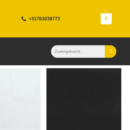
0
+31763038773