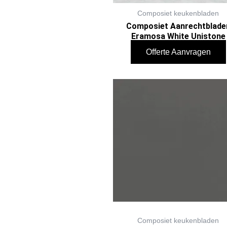
Composiet keukenbladen
Composiet Aanrechtblade
Eramosa White Unistone
Offerte Aanvragen
Composiet keukenbladen