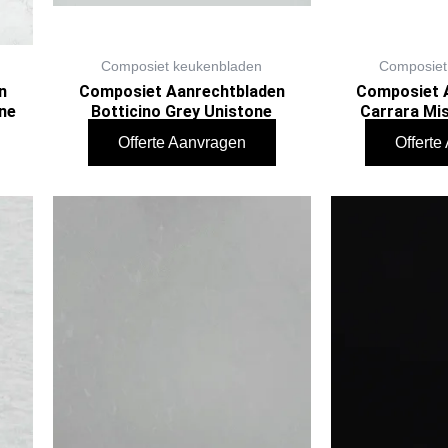
Composiet keukenbladen
Composiet
n
Composiet Aanrechtbladen
Composiet 
ne
Botticino Grey Unistone
Carrara Mis
Offerte Aanvragen
Offert