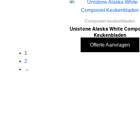
Composiet keukenbladen
Unistone Alaska White Compo
Keukenbladen
Offerte Aanvragen
1
2
→