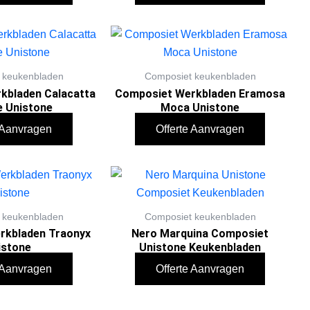
 keukenbladen
Composiet keukenbladen
kbladen Calacatta
Composiet Werkbladen Eramosa
e Unistone
Moca Unistone
e Aanvragen
Offerte Aanvragen
 keukenbladen
Composiet keukenbladen
rkbladen Traonyx
Nero Marquina Composiet
istone
Unistone Keukenbladen
e Aanvragen
Offerte Aanvragen