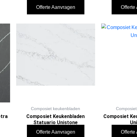
Offerte Aanvragen
Offert
Composiet keukenbladen
Composiet
tra
Composiet Keukenbladen
Composiet Keu
Statuario Unistone
Un
Offerte Aanvragen
Offert