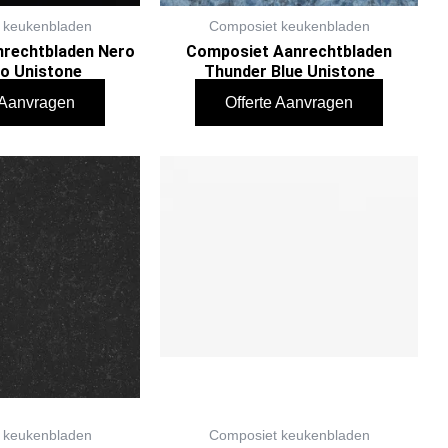
 keukenbladen
Composiet keukenbladen
rechtbladen Nero
Composiet Aanrechtbladen
o Unistone
Thunder Blue Unistone
e Aanvragen
Offerte Aanvragen
 keukenbladen
Composiet keukenbladen