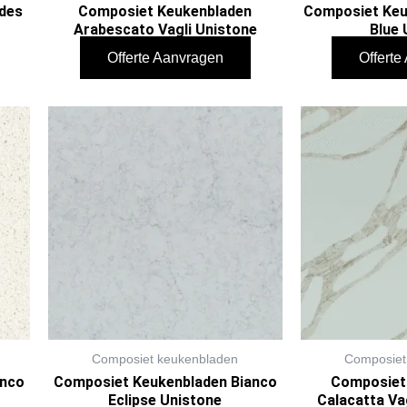
des
Composiet Keukenbladen
Composiet Keu
Arabescato Vagli Unistone
Blue 
Offerte Aanvragen
Offert
Composiet keukenbladen
Composiet
anco
Composiet Keukenbladen Bianco
Composiet
Eclipse Unistone
Calacatta Va