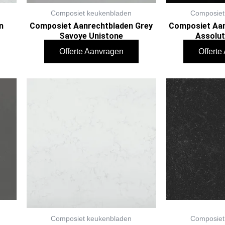
Composiet keukenbladen
Composiet
n
Composiet Aanrechtbladen Grey
Composiet Aan
Savoye Unistone
Assolut
Offerte Aanvragen
Offert
Composiet keukenbladen
Composiet