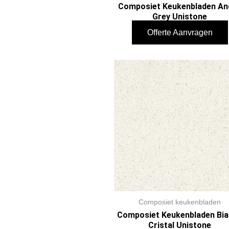
Composiet Keukenbladen An
Grey Unistone
Offerte Aanvragen
Composiet keukenbladen
Composiet Keukenbladen Bi
Cristal Unistone