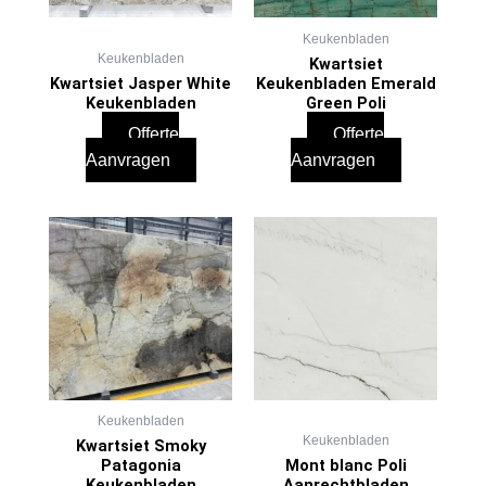
Keukenbladen
Keukenbladen
Kwartsiet
Kwartsiet Jasper White
Keukenbladen Emerald
Keukenbladen
Green Poli
Offerte
Offerte
Aanvragen
Aanvragen
Keukenbladen
Keukenbladen
Kwartsiet Smoky
Patagonia
Mont blanc Poli
Keukenbladen
Aanrechtbladen