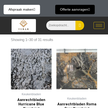
Skip
to
Afspraak maken
Offerte aanvragen
content
Showing 1–30 of 31 results
Keukenbladen
Keukenbladen
Aanrechtbladen
Hurricane Blue
Aanrechtbladen Roma