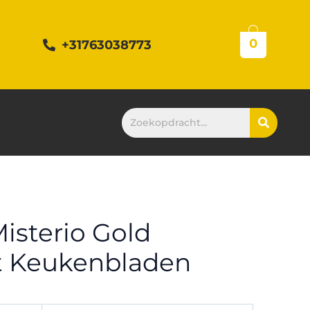
0
+31763038773
isterio Gold
 Keukenbladen