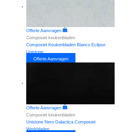
Offerte Aanvragen
Composiet keukenbladen
Composiet Keukenbladen Bianco Eclipse
Unistone
Offerte Aanvragen
Offerte Aanvragen
Composiet keukenbladen
Unistone Nero Galactica Composiet
Werkbladen