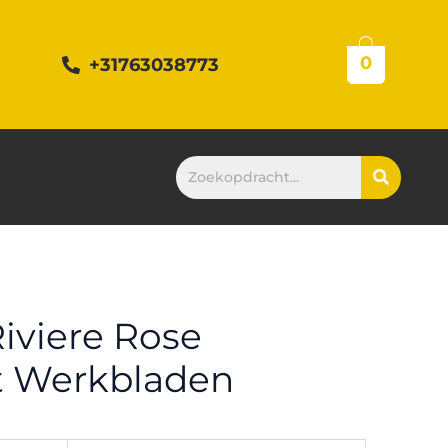
0
+31763038773
Riviere Rose
 Werkbladen