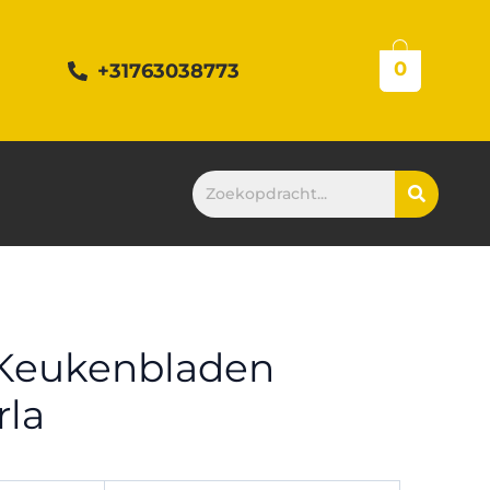
0
+31763038773
Keukenbladen
rla