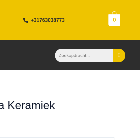
0
+31763038773
la Keramiek