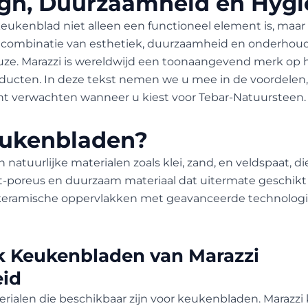
ign, Duurzaamheid en Hyg
eukenblad niet alleen een functioneel element is, maar
n combinatie van esthetiek, duurzaamheid en onderhou
uze. Marazzi is wereldwijd een toonaangevend merk op
ucten. In deze tekst nemen we u mee in de voordelen
nt verwachten wanneer u kiest voor Tebar-Natuursteen.
eukenbladen?
tuurlijke materialen zoals klei, zand, en veldspaat,
t-poreus en duurzaam materiaal dat uitermate geschikt
n keramische oppervlakken met geavanceerde technologi
k Keukenbladen van Marazzi
eid
ialen die beschikbaar zijn voor keukenbladen. Marazzi