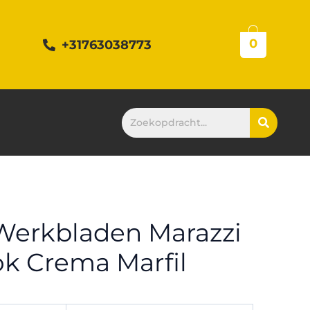
0
+31763038773
Werkbladen Marazzi
k Crema Marfil