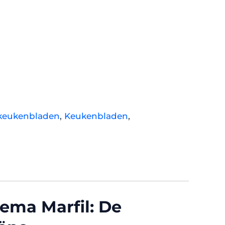
keukenbladen
,
Keukenbladen
,
n
ema Marfil: De