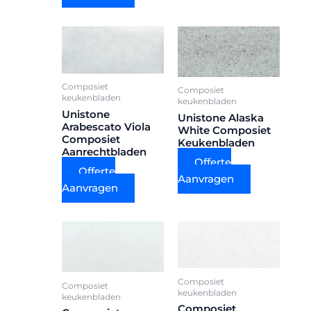
Composiet
Composiet
keukenbladen
keukenbladen
Unistone
Unistone Alaska
Arabescato Viola
White Composiet
Composiet
Keukenbladen
Aanrechtbladen
Offerte
Offerte
Aanvragen
Aanvragen
Composiet
Composiet
keukenbladen
keukenbladen
Composiet