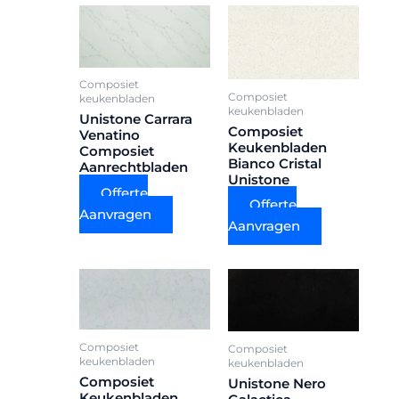
Composiet
Composiet
keukenbladen
keukenbladen
Unistone Carrara
Composiet
Venatino
Keukenbladen
Composiet
Bianco Cristal
Aanrechtbladen
Unistone
Offerte
Offerte
Aanvragen
Aanvragen
Composiet
Composiet
keukenbladen
keukenbladen
Composiet
Unistone Nero
Keukenbladen