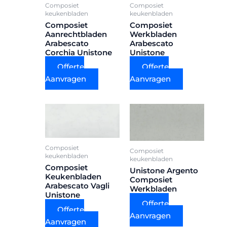
Composiet
Composiet
keukenbladen
keukenbladen
Composiet
Composiet
Aanrechtbladen
Werkbladen
Arabescato
Arabescato
Corchia Unistone
Unistone
Offerte
Offerte
Aanvragen
Aanvragen
Composiet
Composiet
keukenbladen
keukenbladen
Composiet
Unistone Argento
Keukenbladen
Composiet
Arabescato Vagli
Werkbladen
Unistone
Offerte
Offerte
Aanvragen
Aanvragen