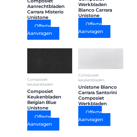
Composiet
Werkbladen
Aanrechtbladen
Bianco Carrara
Carrara Misterio
Unistone
Unistone
Offerte
Offerte
Aanvragen
Aanvragen
Composiet
Composiet
keukenbladen
keukenbladen
Unistone Bianco
Composiet
Carrara Santorini
Keukenbladen
Composiet
Belgian Blue
Werkbladen
Unistone
Offerte
Offerte
Aanvragen
Aanvragen