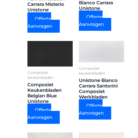
Bianco Carrara
Carrara Misterio
Unistone
Unistone
Offerte
Offerte
Aanvragen
Aanvragen
Composiet
Composiet
keukenbladen
keukenbladen
Unistone Bianco
Composiet
Carrara Santorini
Keukenbladen
Composiet
Belgian Blue
Werkbladen
Unistone
Offerte
Offerte
Aanvragen
Aanvragen