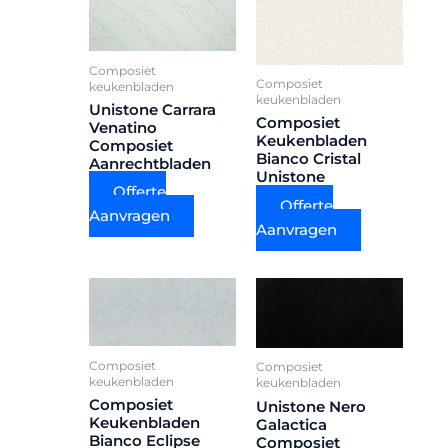
Composiet
Composiet
keukenbladen
keukenbladen
Unistone Carrara
Composiet
Venatino
Keukenbladen
Composiet
Bianco Cristal
Aanrechtbladen
Unistone
Offerte
Offerte
Aanvragen
Aanvragen
Composiet
Composiet
keukenbladen
keukenbladen
Composiet
Unistone Nero
Keukenbladen
Galactica
Bianco Eclipse
Composiet