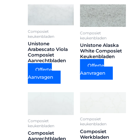
Composiet
Composiet
keukenbladen
keukenbladen
Unistone
Unistone Alaska
Arabescato Viola
White Composiet
Composiet
Keukenbladen
Aanrechtbladen
Offerte
Offerte
Aanvragen
Aanvragen
Composiet
Composiet
keukenbladen
keukenbladen
Composiet
Composiet
Werkbladen
Aanrechtbladen