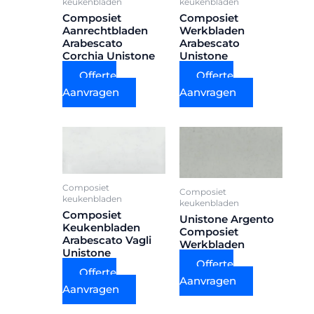
keukenbladen
keukenbladen
Composiet
Composiet
Aanrechtbladen
Werkbladen
Arabescato
Arabescato
Corchia Unistone
Unistone
Offerte
Offerte
Aanvragen
Aanvragen
Composiet
Composiet
keukenbladen
keukenbladen
Composiet
Unistone Argento
Keukenbladen
Composiet
Arabescato Vagli
Werkbladen
Unistone
Offerte
Offerte
Aanvragen
Aanvragen