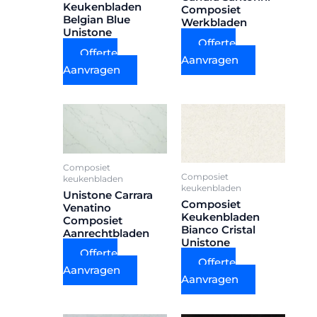
Keukenbladen
Composiet
Belgian Blue
Werkbladen
Unistone
Offerte
Offerte
Aanvragen
Aanvragen
Composiet
Composiet
keukenbladen
keukenbladen
Unistone Carrara
Composiet
Venatino
Keukenbladen
Composiet
Bianco Cristal
Aanrechtbladen
Unistone
Offerte
Offerte
Aanvragen
Aanvragen