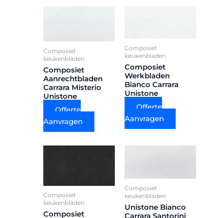
Composiet
Composiet
keukenbladen
keukenbladen
Composiet
Composiet
Werkbladen
Aanrechtbladen
Bianco Carrara
Carrara Misterio
Unistone
Unistone
Offerte
Offerte
Aanvragen
Aanvragen
Composiet
Composiet
keukenbladen
keukenbladen
Unistone Bianco
Composiet
Carrara Santorini