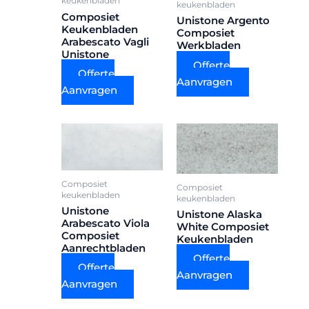
keukenbladen
keukenbladen
Composiet
Unistone Argento
Keukenbladen
Composiet
Arabescato Vagli
Werkbladen
Unistone
Offerte
Offerte
Aanvragen
Aanvragen
Composiet
Composiet
keukenbladen
keukenbladen
Unistone
Unistone Alaska
Arabescato Viola
White Composiet
Composiet
Keukenbladen
Aanrechtbladen
Offerte
Offerte
Aanvragen
Aanvragen