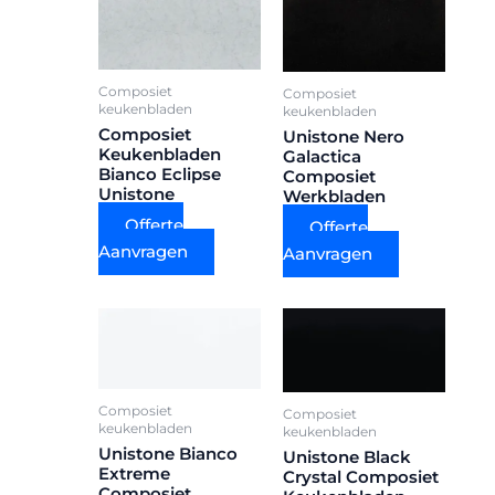
Composiet
Composiet
keukenbladen
keukenbladen
Composiet
Unistone Nero
Keukenbladen
Galactica
Bianco Eclipse
Composiet
Unistone
Werkbladen
Offerte
Offerte
Aanvragen
Aanvragen
Composiet
Composiet
keukenbladen
keukenbladen
Unistone Bianco
Unistone Black
Extreme
Crystal Composiet
Composiet