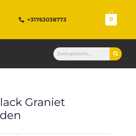
0
+31763038773
lack Graniet
aden