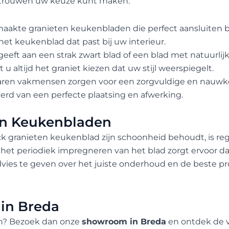
rtrouwen uw keuze kunt maken.
aakte granieten keukenbladen die perfect aansluiten b
het keukenblad dat past bij uw interieur.
eeft aan een strak zwart blad of een blad met natuurlij
u altijd het graniet kiezen dat uw stijl weerspiegelt.
ren vakmensen zorgen voor een zorgvuldige en nauwkeu
erd van een perfecte plaatsing en afwerking.
en Keukenbladen
k granieten keukenblad zijn schoonheid behoudt, is re
et periodiek impregneren van het blad zorgt ervoor dat h
advies te geven over het juiste onderhoud en de beste
in Breda
en? Bezoek dan onze
showroom in Breda
en ontdek de v