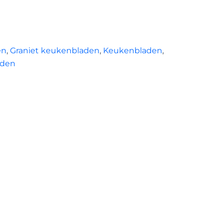
en
,
Graniet keukenbladen
,
Keukenbladen
,
aden