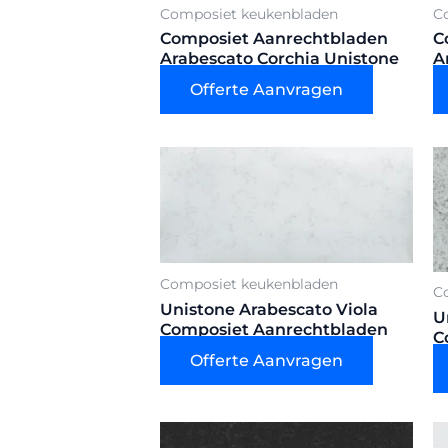
Composiet keukenbladen
C
Composiet Aanrechtbladen
C
Arabescato Corchia Unistone
A
Offerte Aanvragen
Composiet keukenbladen
C
Unistone Arabescato Viola
U
Composiet Aanrechtbladen
C
Offerte Aanvragen