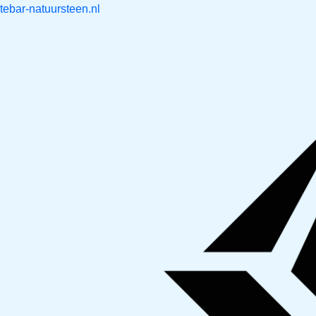
Skip
tebar-natuursteen.nl
to
content